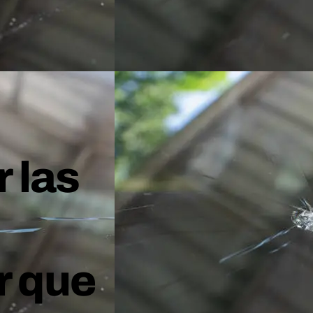
 las
u
r que