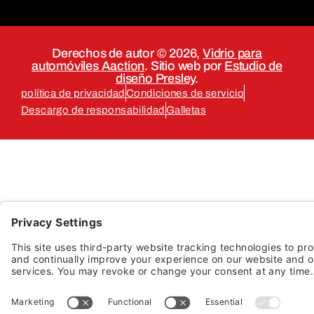
Derechos de autor © 2026,
Vidrio para
automóviles Aaction
. Sitio web por
Estudio de
diseño Presley
.
política de privacidad
Condiciones de servicio
Descargo de responsabilidad
Galletas