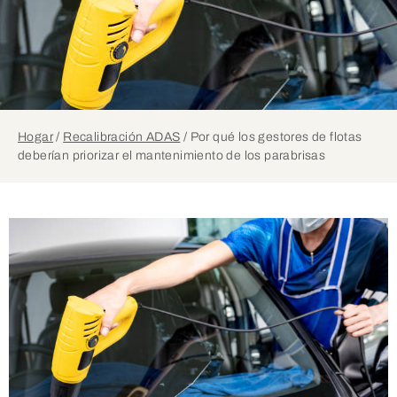
Hogar
/
Recalibración ADAS
/
Por qué los gestores de flotas
deberían priorizar el mantenimiento de los parabrisas