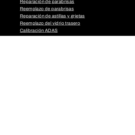
Reparación de parabrisas
Reemplazo de parabrisas
Reparación de astillas y grietas
Reemplazo del vidrio trasero
Calibración ADAS
Equipo comercial pesado
Seguros y pagos
VIDRIO PARA AUTOMÓVILES AACTION
Sobre nosotros
Perspectivas sobre el cuidado del coche
Contáctenos
CONTÁCTENOS
(254) 778-6916
1611 Commerce St, Temple, TX 76504
temple@aactionautoglass.com
Lunes - Viernes: 7:30 a. m. - 5:30 p. m.
Sáb - Dom: CERRADO